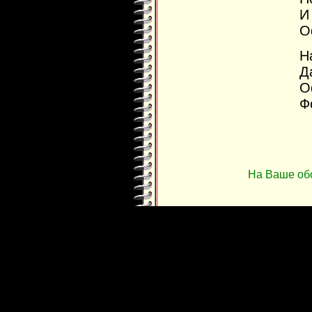
И
О
Н
Д
О
Ф
На Ваше об