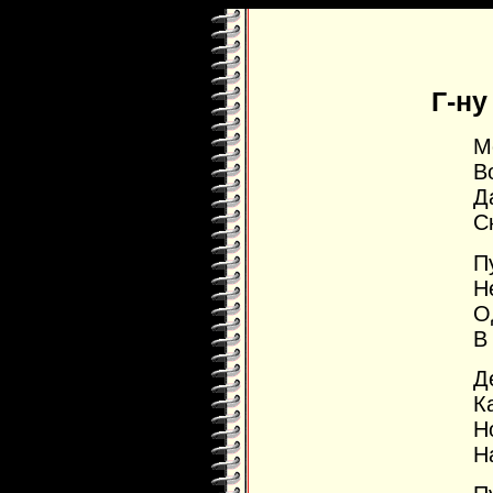
Г-ну
М
В
Д
С
П
Н
О
В
Д
К
Н
Н