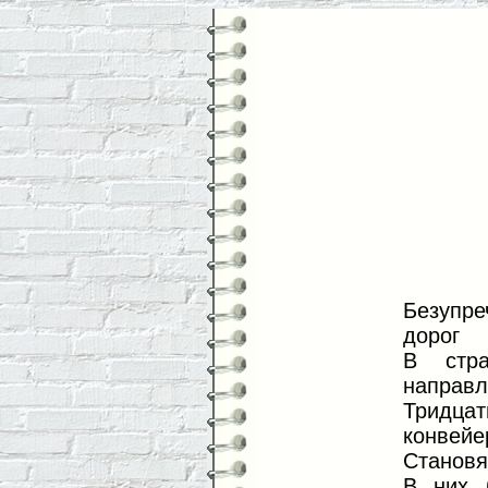
Безупре
дорог
В стра
направл
Тридц
конвейе
Становя
В них 