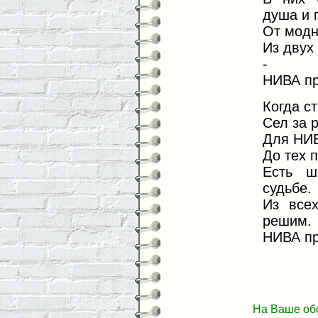
душа и п
От модн
Из двух
-
НИВА пр
Когда с
Сел за р
Для НИВ
До тех 
Есть ш
судьбе.
Из все
решим.
НИВА пр
На Ваше об