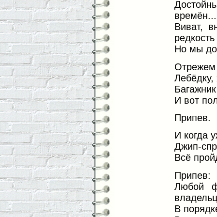
Достой
времён...
Виват, в
редкость
Но мы до
Отрежем 
Лебёдку,
Багажник
И вот по
Припев.
И когда 
Джип-спр
Всё пройд
Припев:
Любой ф
владель
В порядк