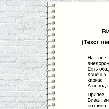
ВИ
(Текст п
На все 
внедорож
Есть общи
Конечно
каркас
А повод н
Припев:
Виват, в
розлива,