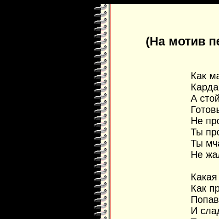
(На мотив п
Как м
Карда
А сто
Готов
Не пр
Ты пр
Ты мч
Не жа
Какая
Как п
Попав
И сла