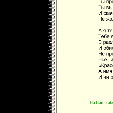
Ты пр
Ты вы
И ска
Не жа
А я т
Тебе 
В раз
И оби
Не про
Чье 
«Крас
А имя
И ни 
На Ваше об