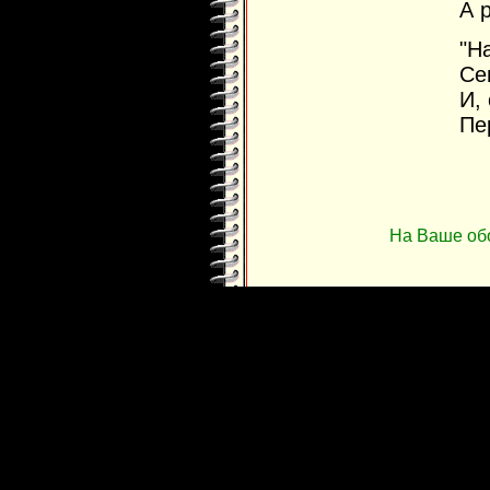
А 
"Н
Се
И,
Пе
На Ваше об