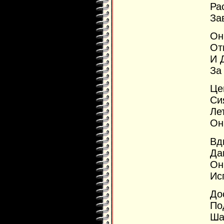
Ра
За
Он
От
И 
За 
Це
Си
Ле
Он
Вд
Да
Он
Ис
До
По
Ша