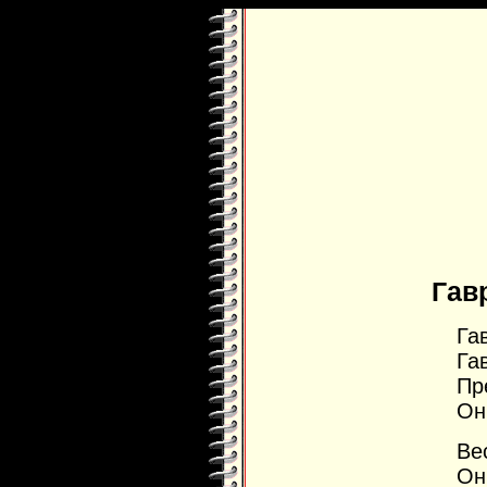
Гав
Га
Га
Пр
Он
Ве
Он