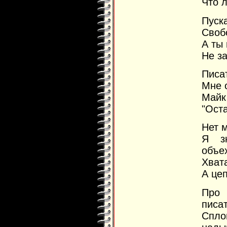
Что л
Пуск
Своб
А ты 
Не за
Писа
Мне о
Майк
"Ост
Нет м
Я з
объе
Хват
А це
Про 
писат
Спло