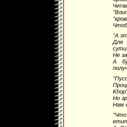
Читае
"Вли
"кров
Чтоб
"А эт
Для
сути.
Не з
А б
полу
"Пус
Про
Khop
Но з
Нам д
"Чт
ети