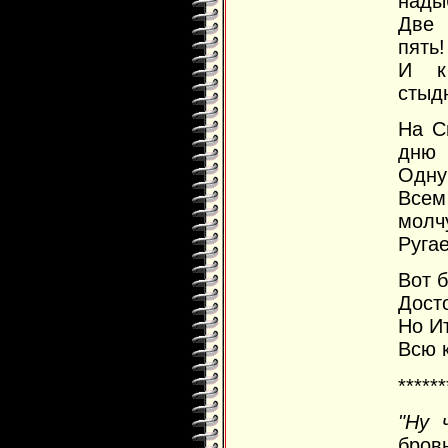
нады
Две 
пять!
И к
стыд
На С
дню
Одну
Всем
молчу
Ругае
Вот б
Дост
Но И
Всю 
******
"Ну 
бровь