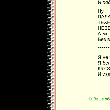
И под
Ну 
ПАЛА
ТЕХ
НЕВ
А мн
Без 
******
Я не 
Я бе
Как 
И из
На Ваше об