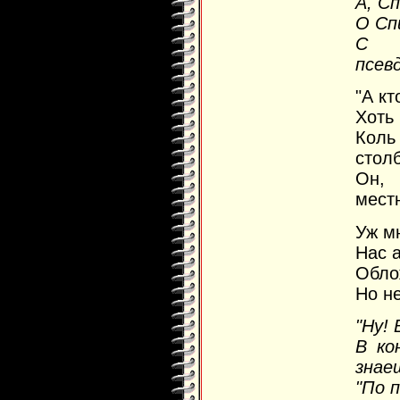
А, С
О Сп
С в
псев
"А кт
Хоть 
Коль
стол
Он,
мест
Уж м
Нас а
Облож
Но не
"Ну!
В ко
знае
"По 