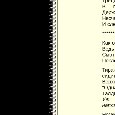
Треди
В г
Держ
Несч
И сле
******
Как 
Ведь
Смотр
Покл
Тира
сиди
Верх
"Одна
Талд
Уж 
напла
Нога