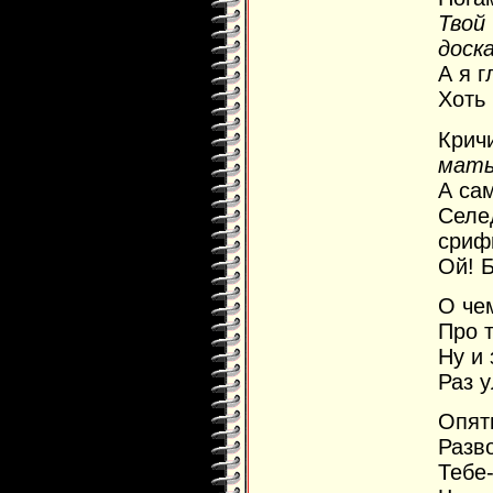
Тво
доска
А я г
Хоть 
Кричи
мать
А са
Сел
сриф
Ой! Б
О че
Про т
Ну и 
Раз у
Опят
Разво
Тебе-