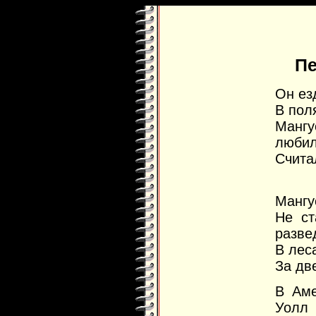
Пе
Он ез
В пол
Манг
любил
Счита
П
Мангу
Не ст
развед
В лес
За дв
В Аме
Уолл