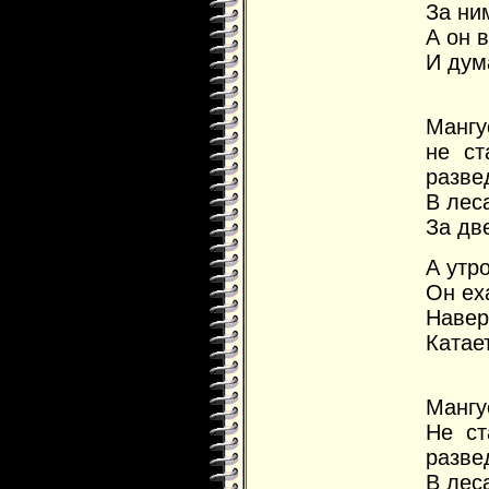
За ни
А он 
И дума
П
Мангу
не ст
развед
В лес
За дв
А утр
Он ех
Навер
Катае
П
Мангу
Не ст
развед
В лес