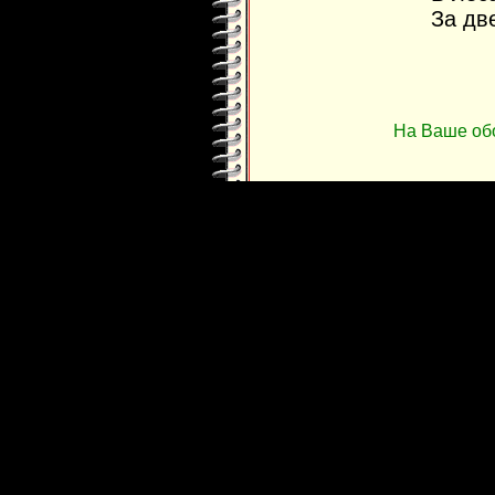
За дв
На Ваше об