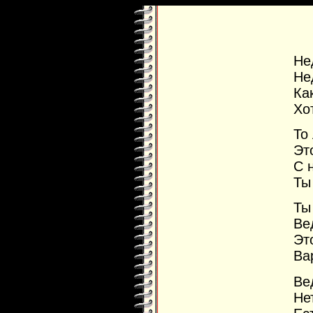
Не
Не
Ка
Хо
То
Эт
С 
Ты
Ты
Ве
Эт
Ва
Ве
Не