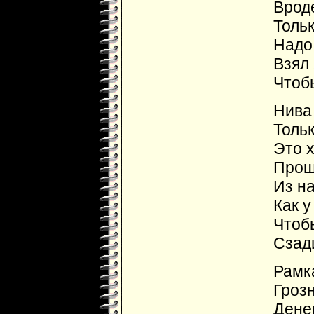
Вроде
Тольк
Надо
Взял 
Чтоб
Нива 
Тольк
Это х
Прош
Из н
Как у
Чтоб
Сзади
Рамк
Грозн
Денег