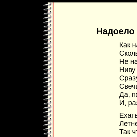
Надоело
Как 
Сколь
Не на
Ниву 
Сраз
Свечи
Да, 
И, ра
Ехат
Летне
Так ч