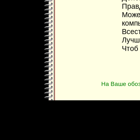
Прав
Мож
комп
Всес
Лучше
Чтоб 
На Ваше обо