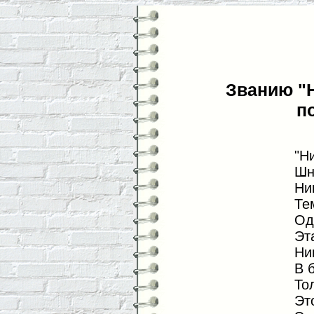
Званию "
п
"Н
Шн
Ни
Те
Од
Эт
Ни
В 
То
Эт