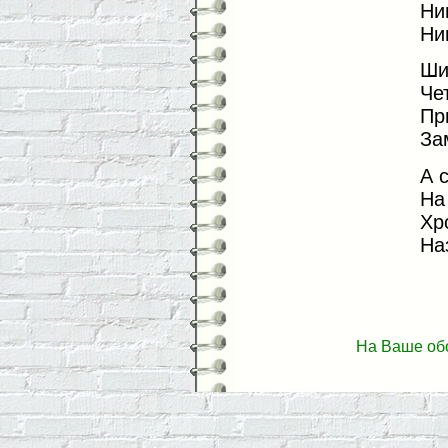
Ни
Ни
Ши
Че
Пр
За
А 
На
Хр
На
На Ваше об