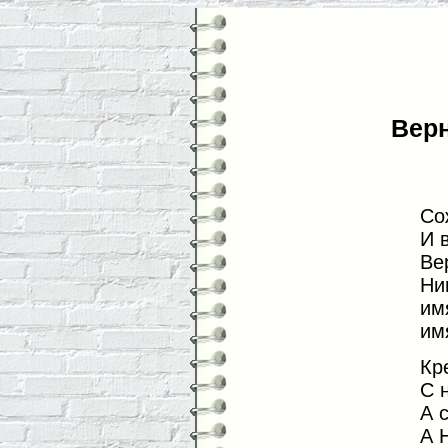
Верн
Со
И 
Ве
Ни
им
им
Кр
С 
А 
А 