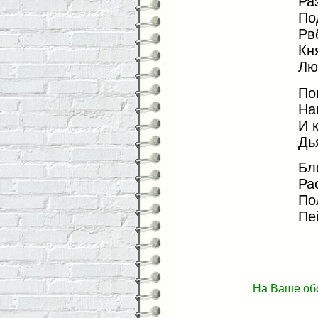
Ра
По
Рв
Кн
Лю
По
На
И 
Дь
Бл
Ра
По
Пе
На Ваше об