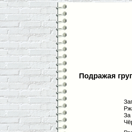
Подражая гру
За
Рж
За
Чё