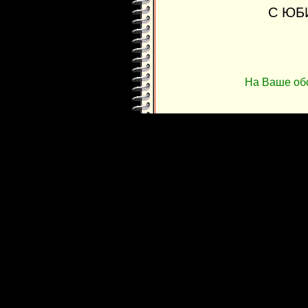
С ЮБ
На Ваше об