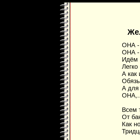
Же
ОНА -
ОНА -
Идём 
Легко
А как
Обязы
А для 
ОНА,.
Всем 
От бан
Как н
Тридц