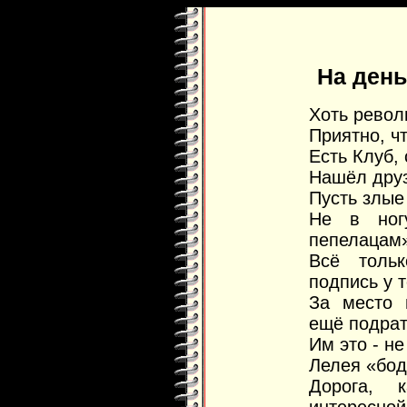
На ден
Хоть револ
Приятно, ч
Есть Клуб,
Нашёл друз
Пусть злые
Не в ног
пепелацам»
Всё тольк
подпись у т
За место 
ещё подрат
Им это - н
Лелея «бод
Дорога, 
интересной