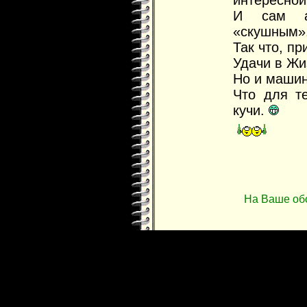
И сам а
«скушным»
Так что, п
Удачи в Жи
Но и машин
Что для те
кучи.
На Ваше об