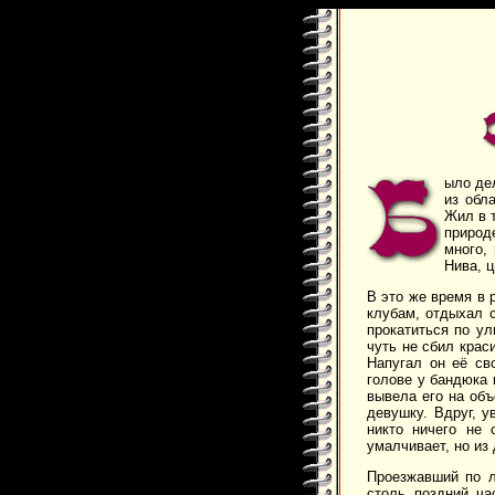
ыло дел
из обл
Жил в 
природе
много,
Нива, ц
В это же время в 
клубам, отдыхал с
прокатиться по ул
чуть не сбил крас
Напугал он её св
голове у бандюка 
вывела его на объ
девушку. Вдруг, у
никто ничего не 
умалчивает, но из
Проезжавший по л
столь поздний ча