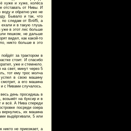
сё хуже и хуже, колёса
е отставать от Нивы. И
в воду и обратно уже не
ду. Бывало и так, что
 по следам от ВлИ5, а
м ехали и в такую глушь
и уже в этот лес больше
шли пешком, не дальше
рят видел, как какой-то
ло, никто больше в это
, пойдёт за трактором в
астке стоит. И спасибо
кратил, уже и стемнело.
 на свет, минут через 5
ть, тот ему трос молча
е успел в свою машину
 смотрит, а его машина
е и с Нивами случалось.
 весь день просидишь в
, возьмёт на буксир и в
т и всё. А Нива спереди
 островке посреди озера
а вернулись, их машина
ами выдёргивали, 5 или
к никто не приезжает, а