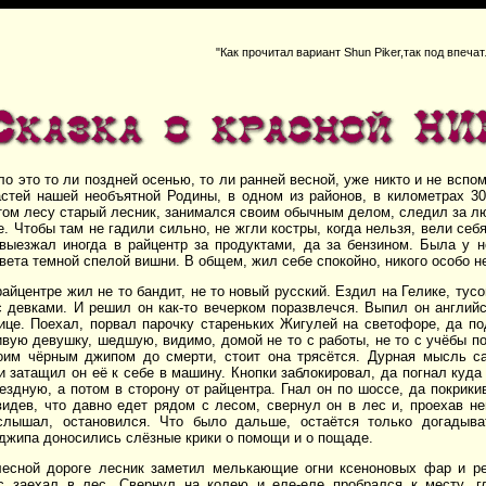
"Как прочитал вариант Shun Piker,так под впеча
о это то ли поздней осенью, то ли ранней весной, уже никто и не вспо
астей нашей необъятной Родины, в одном из районов, в километрах 30
том лесу старый лесник, занимался своим обычным делом, следил за л
. Чтобы там не гадили сильно, не жгли костры, когда нельзя, вели себ
 выезжал иногда в райцентр за продуктами, да за бензином. Была у н
вета темной спелой вишни. В общем, жил себе спокойно, никого особо не
райцентре жил не то бандит, не то новый русский. Ездил на Гелике, ту
 девками. И решил он как-то вечерком поразвлечся. Выпил он английс
ице. Поехал, порвал парочку стареньких Жигулей на светофоре, да под
ивую девушку, шедшую, видимо, домой не то с работы, не то с учёбы п
оим чёрным джипом до смерти, стоит она трясётся. Дурная мысль с
и затащил он её к себе в машину. Кнопки заблокировал, да погнал куд
ездную, а потом в сторону от райцентра. Гнал он по шоссе, да покри
видев, что давно едет рядом с лесом, свернул он в лес и, проехав н
слышал, остановился. Что было дальше, остаётся только догадыва
 джипа доносились слёзные крики о помощи и о пощаде.
есной дороге лесник заметил мелькающие огни ксеноновых фар и ре
с заехал в лес. Свернул на колею и еле-еле пробрался к месту, г