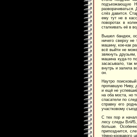
подъезжающую Ни
разворачиваться. 
слёз давится. Ста
ему тут не в кас
поворотах в коле
сталкивать её в в
Вышел бандюк, ос
ничего сверху не 
машину, кое-как ра
всё выйти не може
звякнуть друзьям,
машина куда-то по
засасывало, так 
внутрь и залила в
он.
Наутро поисковый
пропавшую Ниву, д
и ещё не успевши
на оба моста, но 
спасатели по след
справку его родн
участковому съезд
С тех пор и нача
лесу следы ВлИ5, 
больше. Особенн
припозднится, сле
тёмно-кровавого ц