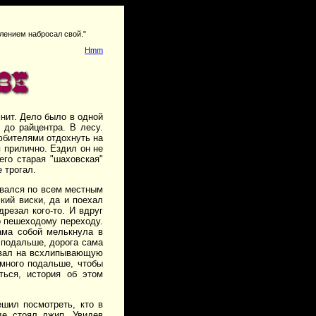
тлением набросал свой."
Hmm
мнит. Дело было в одной
 до райцентра. В лесу.
юбителями отдохнуть на
я прилично. Ездил он не
его старая "шаховская"
 трогал.
совался по всем местным
кий виски, да и поехал
резал кого-то. И вдруг
о пешеходому переходу.
ама собой мелькнула в
а подальше, дорога сама
кивал на всхлипывающую
емного подальше, чтобы
ться, история об этом
шил посмотреть, кто в
де стоял джип. Увидев