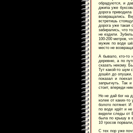
обрадуются, и да
джипа уже буксова
дорога приводила 
возвращались. Ви
встретишь стоящу
дорога уже такая 
забирались, что т
не ездили. Зубил
100-200 метров, ч
мужик по воде шёл
место не возвраща
А бывало, кто-то 
деревню, а по пут
сказать некому. Бы
Тут какой-то шум 
дошёл до опушки, 
показал и поехал
запрыгнуть. Так 
стоит, впереди ник
Но не дай бог на 
колее от каких-то
болото потянет. И
по воде идёт и не
видели следы от 
была по крышу в в
10 тросов порвали
С тех пор уже поч