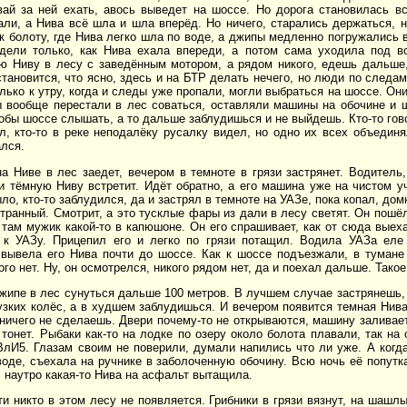
вай за ней ехать, авось выведет на шоссе. Но дорога становилась в
ли, а Нива всё шла и шла вперёд. Но ничего, старались держаться, н
к болоту, где Нива легко шла по воде, а джипы медленно погружались 
дели только, как Нива ехала впереди, а потом сама уходила под во
ю Ниву в лесу с заведённым мотором, а рядом никого, едешь дальше,
становится, что ясно, здесь и на БТР делать нечего, но люди по следа
олько к утру, когда и следы уже пропали, могли выбраться на шоссе. Он
ы вообще перестали в лес соваться, оставляли машины на обочине и 
тобы шоссе слышать, а то дальше заблудишься и не выйдешь. Кто-то гово
, кто-то в реке неподалёку русалку видел, но одно их всех объединя
лся.
на Ниве в лес заедет, вечером в темноте в грязи застрянет. Водитель
и тёмную Ниву встретит. Идёт обратно, а его машина уже на чистом уч
ло, кто-то заблудился, да и застрял в темноте на УАЗе, пока копал, дом
странный. Смотрит, а это тусклые фары из дали в лесу светят. Он пошёл
там мужик какой-то в капюшоне. Он его спрашивает, как от сюда выеха
 к УАЗу. Прицепил его и легко по грязи потащил. Водила УАЗа ел
и вывела его Нива почти до шоссе. Как к шоссе подъезжали, в тумане
ого нет. Ну, он осмотрелся, никого рядом нет, да и поехал дальше. Тако
джипе в лес сунуться дальше 100 метров. В лучшем случае застрянешь,
 узких колёс, а в худшем заблудишься. И вечером появится темная Нива
 ничего не сделаешь. Двери почему-то не открываются, машину заливае
 тонет. Рыбаки как-то на лодке по озеру около болота плавали, так на
ВлИ5. Глазам своим не поверили, думали напились что ли уже. А когд
оде, съехала на ручнике в заболоченную обочину. Всю ночь её попутк
, наутро какая-то Нива на асфальт вытащила.
ти никто в этом лесу не появляется. Грибники в грязи вязнут, на шашлы