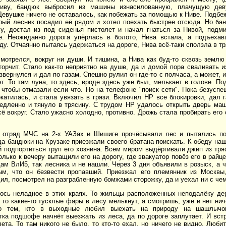
ву, бандюк выбросил из машины изнасилованную, плачущую дев
Девушке ничего не оставалось, как побежать за помощью к Ниве. Подбеж
рый лесник посадил её рядом и хотел поехать быстрее отсюда. Но бан
су, достал из под сиденья пистолет и начал гнаться за Нивой, подм
е. Неожиданно дорога упёрлась в болото, Нива встала, а подъеха
оду. Отчаянно пытаясь удержаться на дороге, Нива всё-таки сползла в тр
мотрелся, вокруг ни души. И тишина, а Нива как буд-то сквозь землю
торчит. Стало как-то неприятно на душе, да и домой пора сваливать и
звернулся и дал по газам. Спешно рулил он где-то с полчаса, а может, и
т. То там луна, то здесь, вроде здесь уже был, мелькает в голове. П
 чтобы отмазали если что. Но на телефоне "поиск сети". Пока безуспе
катилась, и стала увязать в грязи. Включил НР все блокировки, дал г
медленно и тянуло в трясину. С трудом НР удалось открыть дверь ма
сё вокруг. Стало ужасно холодно, противно. Дрожь стала пробирать его 
 отряд МЧС на 2-х УАЗах и Шишиге прочёсывали лес и пытались п
а бандюки на Крузаке приезжали своего братана поискать. К обеду на
й подпортиться труп его хозяина. Всем миром выдёргивали джип из тр
только к вечеру вытащили его на дорогу, где эвакуатор повёз его в райц
ам ВлИ5, так лесника и не нашли. Через 3 дня объявили в розыск, а 
ым, что он безвести пропавший. Приезжал его племянник из Москвы,
ил, посмотрел на разграбленную бомжами сторожку, да и уехал ни с чем
лось неладное в этих краях. То жильцы расположенных неподалёку де
то какие-то тусклые фары в лесу мелькнут, а смотришь, уже и нет нич
о тем, кто в выходные любил выехать на природу на шашлычок
гка подшофе начнёт выезжать из леса, да по дороге заплутает. И вст
вета. То там никого не было, то кто-то ехал, но ничего не видно. Люб