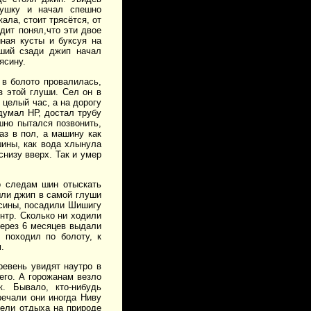
ушку и начал спешно
ала, стоит трясётся, от
дит понял,что эти двое
иная кусты и буксуя на
вший сзади джип начал
ясину.
 в болото провалилась,
з этой глуши. Сел он в
 целый час, а на дорогу
одумал НР, достал трубу
шно пытался позвонить,
аз в пол, а машину как
шины, как вода хлынула
снизу вверх. Так и умер
о следам шин отыскать
шли джип в самой глуши
ясины, посадили Шишигу
ентр. Сколько ни ходили
через 6 месяцев выдали
 походил по болоту, к
.
ревень увидят наутро в
его. А горожанам везло
. Бывало, кто-нибудь
речали они иногда Ниву
ители отдыха на природе